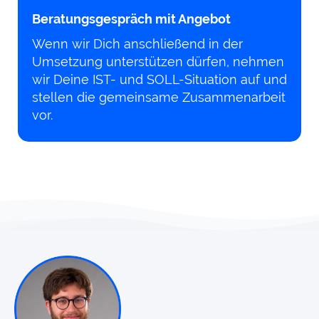
Beratungsgespräch mit Angebot
Wenn wir Dich anschließend in der
Umsetzung unterstützen dürfen, nehmen
wir Deine IST- und SOLL-Situation auf und
stellen die gemeinsame Zusammenarbeit
vor.